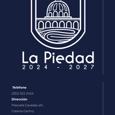
Teléfono
(352) 522 2424
Dirección
Plazuela Cavadas s/n,
Colonia Centro,