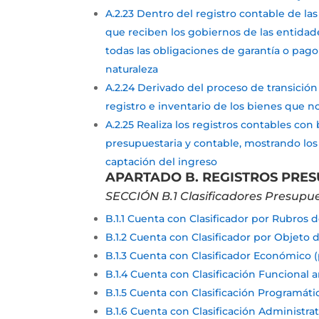
A.2.23 Dentro del registro contable de la
que reciben los gobiernos de las entidade
todas las obligaciones de garantía o pag
naturaleza
A.2.24 Derivado del proceso de transición 
registro e inventario de los bienes que 
A.2.25 Realiza los registros contables co
presupuestaria y contable, mostrando los 
captación del ingreso
APARTADO B. REGISTROS PRE
SECCIÓN B.1 Clasificadores Presupue
B.1.1 Cuenta con Clasificador por Rubros
B.1.2 Cuenta con Clasificador por Objeto
B.1.3 Cuenta con Clasificador Económico 
B.1.4 Cuenta con Clasificación Funcional
B.1.5 Cuenta con Clasificación Programát
B.1.6 Cuenta con Clasificación Administra