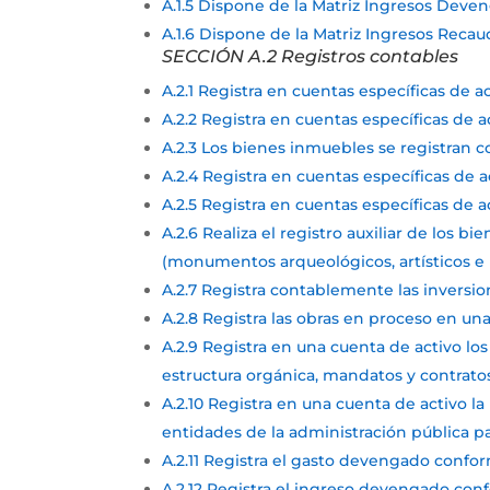
A.1.5 Dispone de la Matriz Ingresos Deve
A.1.6 Dispone de la Matriz Ingresos Reca
SECCIÓN A.2 Registros contables
A.2.1 Registra en cuentas específicas de 
A.2.2 Registra en cuentas específicas de 
A.2.3 Los bienes inmuebles se registran 
A.2.4 Registra en cuentas específicas de 
A.2.5 Registra en cuentas específicas de 
A.2.6 Realiza el registro auxiliar de los b
(monumentos arqueológicos, artísticos e 
A.2.7 Registra contablemente las inversi
A.2.8 Registra las obras en proceso en un
A.2.9 Registra en una cuenta de activo lo
estructura orgánica, mandatos y contrato
A.2.10 Registra en una cuenta de activo la
entidades de la administración pública pa
A.2.11 Registra el gasto devengado conf
A.2.12 Registra el ingreso devengado co