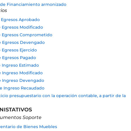
es de Financiamiento armonizado
ios
de Egresos Aprobado
de Egresos Modificado
 de Egresos Comprometido
 de Egresos Devengado
e Egresos Ejercido
de Egresos Pagado
de Ingreso Estimado
de Ingreso Modificado
 de Ingreso Devengado
 de Ingreso Recaudado
cicio presupuestario con la operación contable, a partir de la
NISTATIVOS
ocumentos Soporte
Inventario de Bienes Muebles