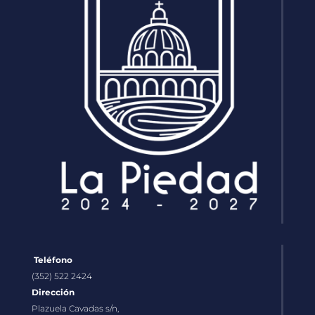
Teléfono
(352) 522 2424
Dirección
Plazuela Cavadas s/n,