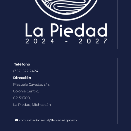
Teléfono
(352) 522 2424
Dirección
Plazuela Cavadas s/n,
Colonia Centro,
CP 59300,
La Piedad, Michoacán
comunicacionsocial@lapiedad.gob.mx