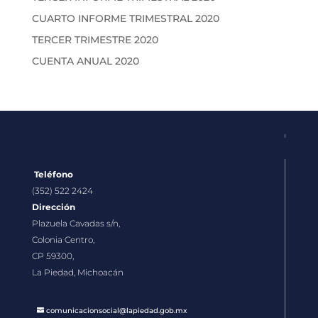
CUARTO INFORME TRIMESTRAL 2020
TERCER TRIMESTRE 2020
CUENTA ANUAL 2020
Teléfono
(352) 522 2424
Dirección
Plazuela Cavadas s/n,
Colonia Centro,
CP 59300,
La Piedad, Michoacán
comunicacionsocial@lapiedad.gob.mx