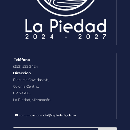
Teléfono
(352) 522 2424
Dirección
Plazuela Cavadas s/n,
Colonia Centro,
CP 59300,
La Piedad, Michoacán
comunicacionsocial@lapiedad.gob.mx