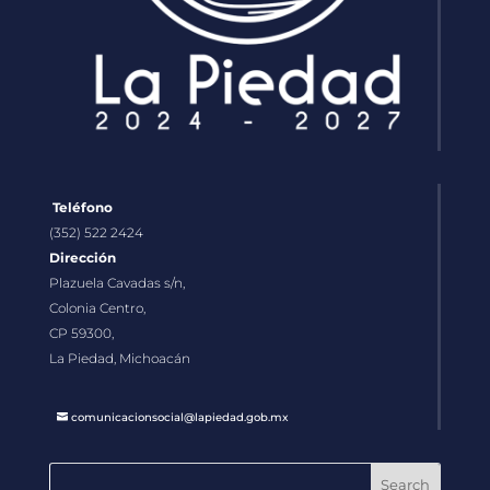
Teléfono
(352) 522 2424
Dirección
Plazuela Cavadas s/n,
Colonia Centro,
CP 59300,
La Piedad, Michoacán
comunicacionsocial@lapiedad.gob.mx