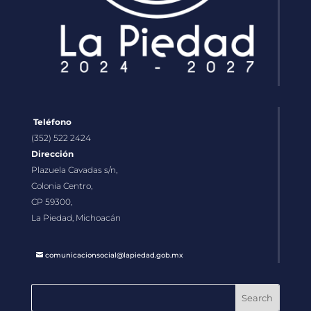
Teléfono
(352) 522 2424
Dirección
Plazuela Cavadas s/n,
Colonia Centro,
CP 59300,
La Piedad, Michoacán
comunicacionsocial@lapiedad.gob.mx