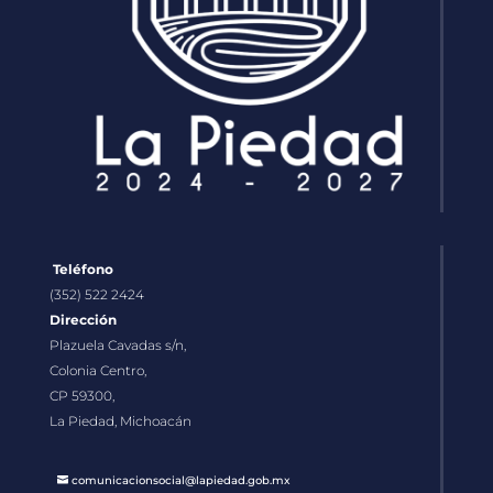
Teléfono
(352) 522 2424
Dirección
Plazuela Cavadas s/n,
Colonia Centro,
CP 59300,
La Piedad, Michoacán
comunicacionsocial@lapiedad.gob.mx