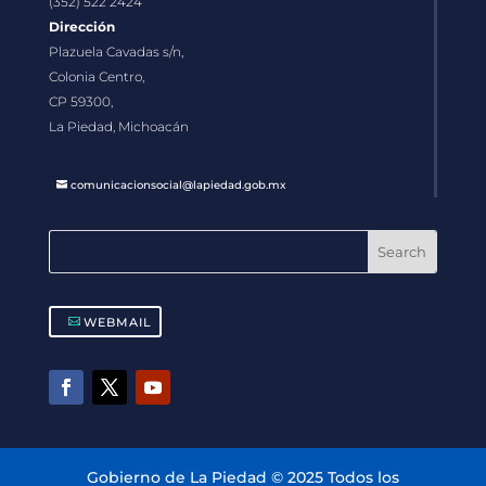
(352) 522 2424
Dirección
Plazuela Cavadas s/n,
Colonia Centro,
CP 59300,
La Piedad, Michoacán
comunicacionsocial@lapiedad.gob.mx
WEBMAIL
Gobierno de La Piedad © 2025 Todos los