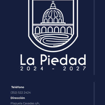
Teléfono
(352) 522 2424
Dirección
Plazuela Cavadas s/n,