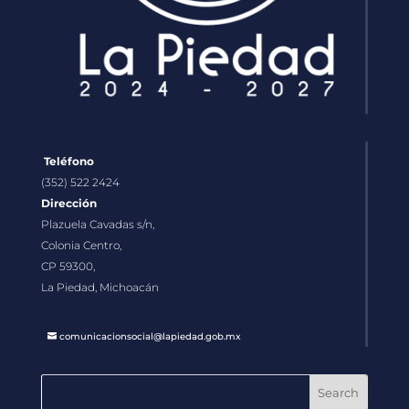
Teléfono
(352) 522 2424
Dirección
Plazuela Cavadas s/n,
Colonia Centro,
CP 59300,
La Piedad, Michoacán
comunicacionsocial@lapiedad.gob.mx