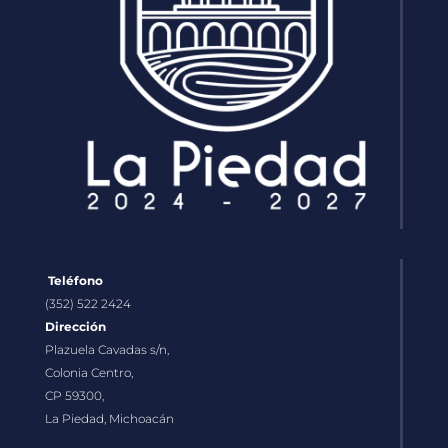
Teléfono
(352) 522 2424
Dirección
Plazuela Cavadas s/n,
Colonia Centro,
CP 59300,
La Piedad, Michoacán