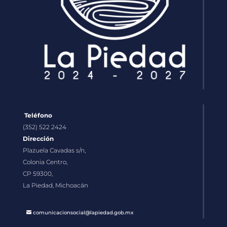
Teléfono
(352) 522 2424
Dirección
Plazuela Cavadas s/n,
Colonia Centro,
CP 59300,
La Piedad, Michoacán
comunicacionsocial@lapiedad.gob.mx