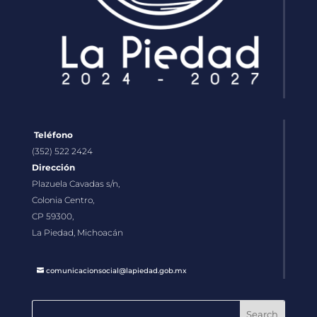
Teléfono
(352) 522 2424
Dirección
Plazuela Cavadas s/n,
Colonia Centro,
CP 59300,
La Piedad, Michoacán
comunicacionsocial@lapiedad.gob.mx