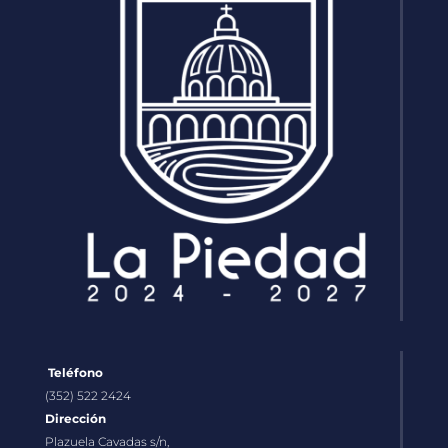
Teléfono
(352) 522 2424
Dirección
Plazuela Cavadas s/n,