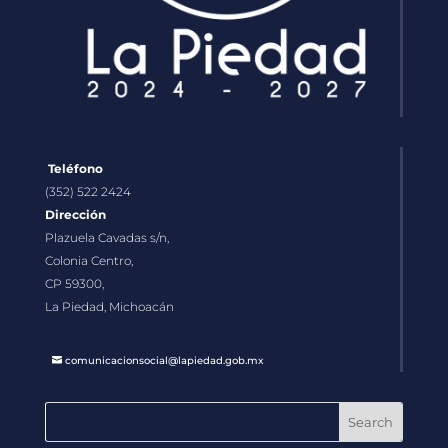
Teléfono
(352) 522 2424
Dirección
Plazuela Cavadas s/n,
Colonia Centro,
CP 59300,
La Piedad, Michoacán
comunicacionsocial@lapiedad.gob.mx