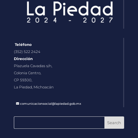
Teléfono
(352) 522 2424
Dirección
Plazuela Cavadas s/n,
Colonia Centro,
CP 59300,
La Piedad, Michoacán
comunicacionsocial@lapiedad.gob.mx