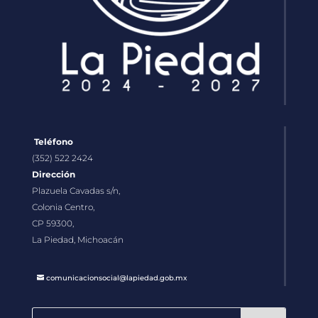
Teléfono
(352) 522 2424
Dirección
Plazuela Cavadas s/n,
Colonia Centro,
CP 59300,
La Piedad, Michoacán
comunicacionsocial@lapiedad.gob.mx