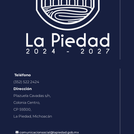
Teléfono
(352) 522 2424
Dirección
Plazuela Cavadas s/n,
Colonia Centro,
CP 59300,
La Piedad, Michoacán
comunicacionsocial@lapiedad.gob.mx