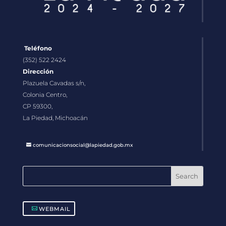
Teléfono
(352) 522 2424
Dirección
Plazuela Cavadas s/n,
Colonia Centro,
CP 59300,
La Piedad, Michoacán
comunicacionsocial@lapiedad.gob.mx
WEBMAIL