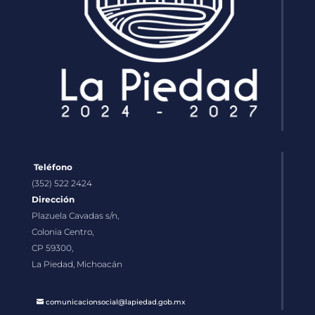
Teléfono
(352) 522 2424
Dirección
Plazuela Cavadas s/n,
Colonia Centro,
CP 59300,
La Piedad, Michoacán
comunicacionsocial@lapiedad.gob.mx